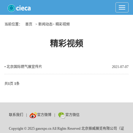
Toggle
Navigat
当前位置：
首页
> 新闻动态> 精彩视频
精彩视频
•
北京国际燃气展宣传片
2021-07-07
共
1
页
1
条
联系我们
|
官方微博
|
官方微信
Copyright © 2025 gasexpo.cn All Rights Reserved 北京振威展览有限公司（证