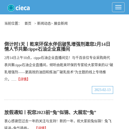
Toggle
Navigat
当前位置：
首页
> 新闻动态> 展会新闻
倒计时1天丨乾来环保水伴侣破乳增强剂邀您2月14日
情人节共聚cippe石油企业直播间
2月14日上午10点，cippe石油企业直播间见！与千百余位专业采购商代
表共聚cippe石油企业直播间，倾听由乾来环保的专家给大家带来的以“破
乳增强剂——更高效的油田和炼油厂破乳技术”为主题的线上专场推
介。......
【详情】
2023-02-13
放假通知ㅣ祝您2023前“兔”似锦、大展宏“兔”
衷心感谢您过去一年的关注与支持！新的一年，祝大家前兔似锦！兔飞
猛进~兔气扬眉~......
【详情】