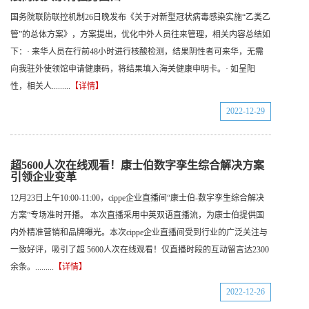
国务院联防联控机制26日晚发布《关于对新型冠状病毒感染实施“乙类乙
管”的总体方案》，方案提出，优化中外人员往来管理，相关内容总结如
下：· 来华人员在行前48小时进行核酸检测，结果阴性者可来华，无需
向我驻外使领馆申请健康码，将结果填入海关健康申明卡。· 如呈阳
性，相关人.........
【详情】
2022-12-29
超5600人次在线观看！康士伯数字孪生综合解决方案
引领企业变革
12月23日上午10:00-11:00，cippe企业直播间“康士伯-数字孪生综合解决
方案”专场准时开播。 本次直播采用中英双语直播流，为康士伯提供国
内外精准营销和品牌曝光。本次cippe企业直播间受到行业的广泛关注与
一致好评，吸引了超 5600人次在线观看！仅直播时段的互动留言达2300
余条。.........
【详情】
2022-12-26